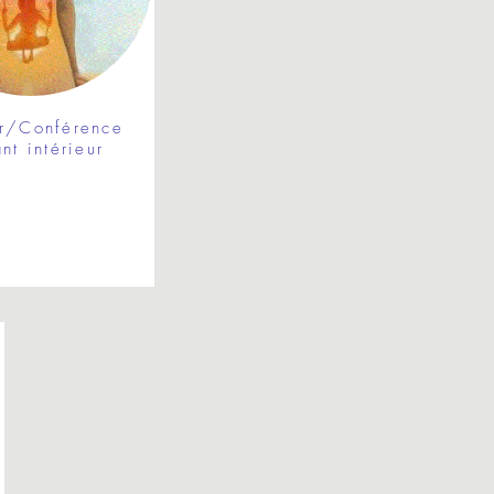
er/Conférence
nt intérieur