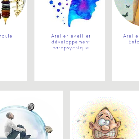
ndule
Atelier éveil et
Ateli
développement
Enfa
parapsychique