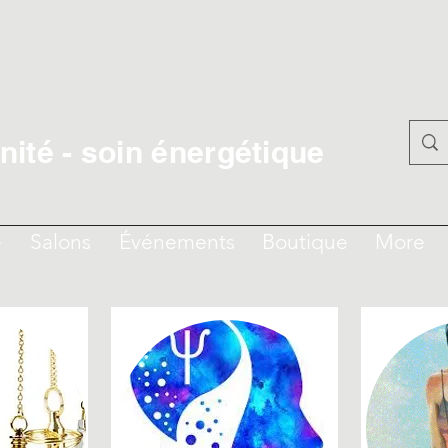
ité - soin énergétique
e
Salons
Événements
Boutique
More