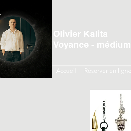
Olivier Kalita
Voyance - médiumn
Accueil
Réserver en lign