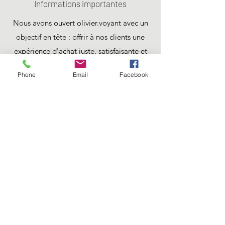
Informations importantes
Nous avons ouvert olivier.voyant avec un
objectif en tête : offrir à nos clients une
expérience d'achat juste, satisfaisante et
agréable. Nous appliquons ces valeurs à
Phone
Email
Facebook
toutes nos activités et transactions, car un
bon service attire des clients fidèles. Les
politiques de notre magasin sont détaillées
ci-dessous
. N'hésitez pas à les consulter et à
nous contacter pour en savoir plus !
Politique de confidentialité