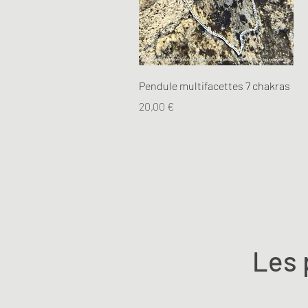
Aperçu rapide
Pendule multifacettes 7 chakras
Prix
20,00 €
Les 