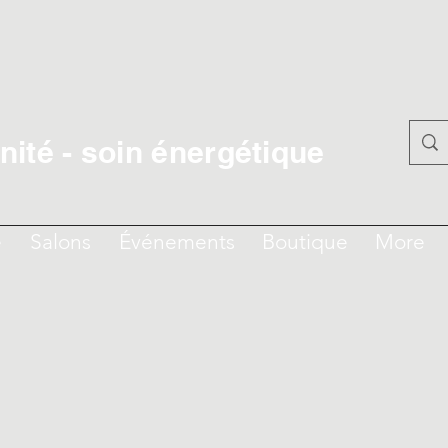
ité - soin énergétique
e
Salons
Événements
Boutique
More