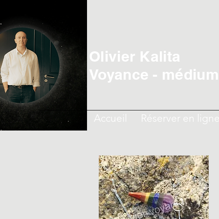
Olivier Kalita
Voyance - médiumn
Accueil
Réserver en lign