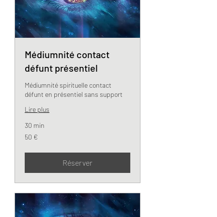
Médiumnité contact
défunt présentiel
Médiumnité spirituelle contact
défunt en présentiel sans support
Lire plus
30 min
50
50 €
euros
Réserver