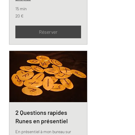
15 min
20
20 €
euros
Réserver
2 Questions rapides
Runes en présentiel
En présentiel à mon bureau sur