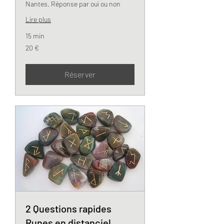
Nantes. Réponse par oui ou non
Lire plus
15 min
20
20 €
euros
Réserver
2 Questions rapides
Runes en distanciel