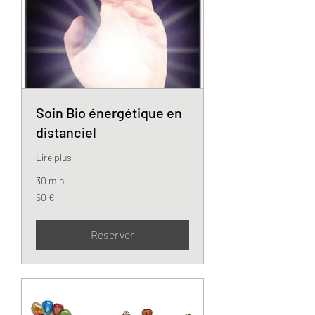
Soin Bio énergétique en
distanciel
Lire plus
30 min
50
50 €
euros
Réserver