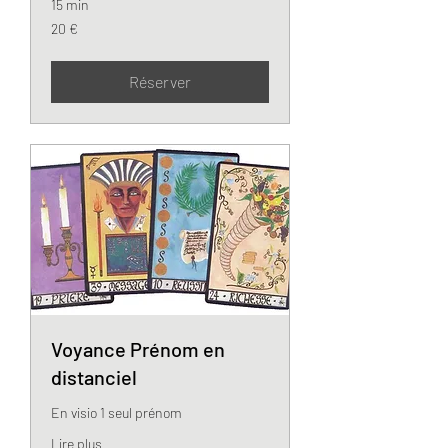
15 min
20
20 €
euros
Réserver
Voyance Prénom en
distanciel
En visio 1 seul prénom
Lire plus