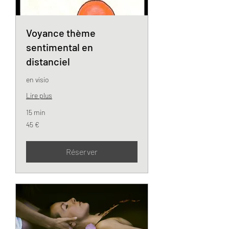
Voyance thème
sentimental en
distanciel
en visio
Lire plus
15 min
45
45 €
euros
Réserver