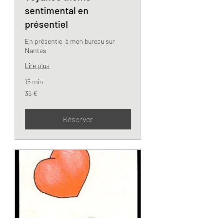
sentimental en
présentiel
En présentiel à mon bureau sur
Nantes
Lire plus
15 min
35
35 €
euros
Réserver