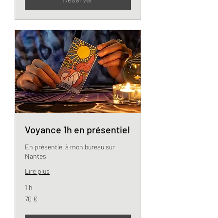
Voyance 1h en présentiel
En présentiel à mon bureau sur
Nantes
Lire plus
1 h
70
70 €
euros