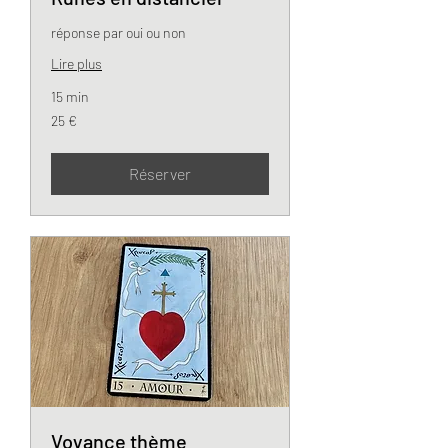
réponse par oui ou non
Lire plus
15 min
25
25 €
euros
Réserver
Voyance thème