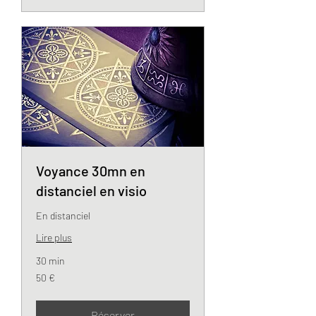
Voyance 30mn en
distanciel en visio
En distanciel
Lire plus
30 min
50
50 €
euros
Réserver