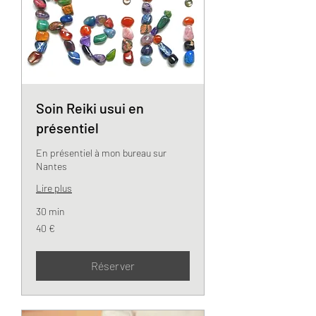
Soin Reiki usui en
présentiel
En présentiel à mon bureau sur
Nantes
Lire plus
30 min
40
40 €
euros
Réserver