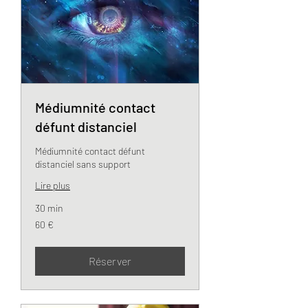
Médiumnité contact
défunt distanciel
Médiumnité contact défunt
distanciel sans support
Lire plus
30 min
60
60 €
euros
Réserver