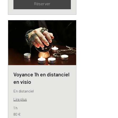
Réserver
Voyance 1h en distanciel
en visio
En distanciel
Lire plus
1 h
80
80 €
euros