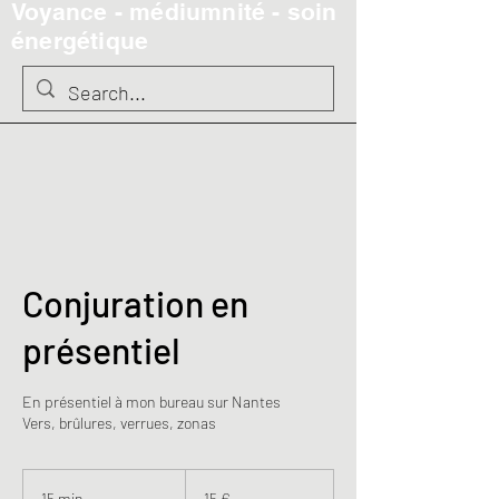
Voyance - médiumnité - soin
énergétique
Conjuration en
présentiel
En présentiel à mon bureau sur Nantes
Vers, brûlures, verrues, zonas
15
euros
15 min
1
15 €