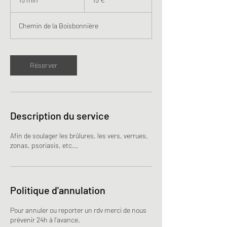
5
m
Chemin de la Boisbonnière
i
n
Réserver
Description du service
Afin de soulager les brûlures, les vers, verrues,
zonas, psoriasis, etc...
Politique d'annulation
Pour annuler ou reporter un rdv merci de nous
prévenir 24h à l'avance.