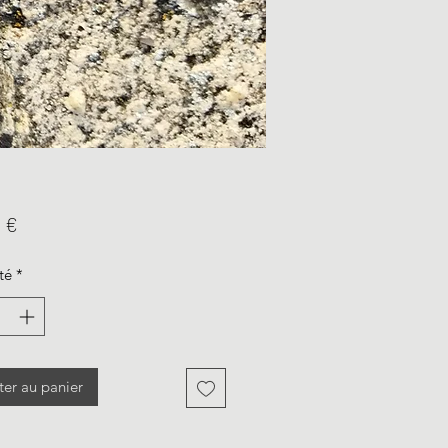
Prix
 €
té
*
ter au panier