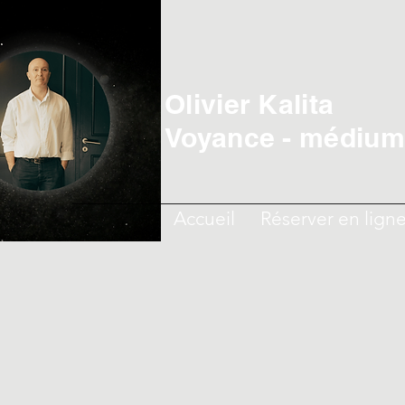
Olivier Kalita
Voyance - médiumn
Accueil
Réserver en lign