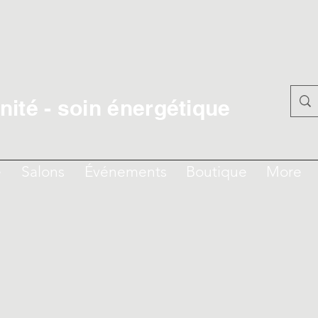
ité - soin énergétique
e
Salons
Événements
Boutique
More