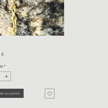
Prix
 €
té
*
ter au panier