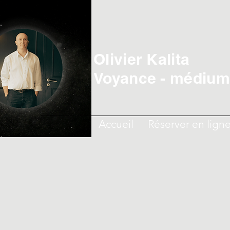
Olivier Kalita
Voyance - médiumn
Accueil
Réserver en lign