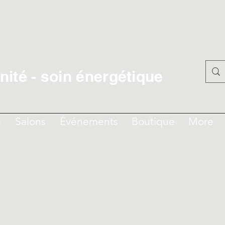
ité - soin énergétique
e
Salons
Événements
Boutique
More