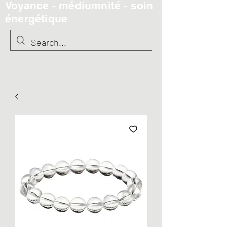
Voyance - médiumnité - soin
énergétique