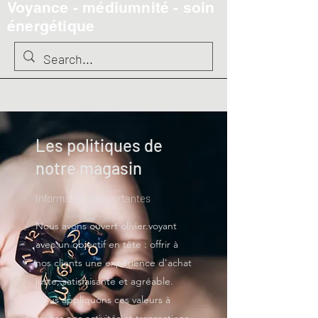
Voyance - médiumnité - soin
énergétique
Les politiques de
notre magasin
Informations importantes
Nous avons ouvert olivier.voyant
avec un objectif en tête : offrir à
nos clients une expérience d'achat
juste, satisfaisante et agréable.
Nous appliquons ces valeurs à