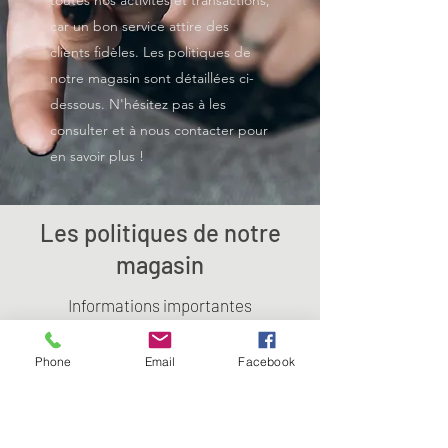
toutes nos activités et transactions,
car un bon service attire des
clients fidèles. Les politiques de
notre magasin sont détaillées ci-
dessous. N'hésitez pas à les
consulter et à nous contacter pour
en savoir plus !
Les politiques de notre
magasin
Informations importantes
Nous avons ouvert olivier.voyant avec un
Phone
Email
Facebook
objectif en tête : offrir à nos clients une
expérience d'achat juste, satisfaisante et
agréable. Nous appliquons ces valeurs à