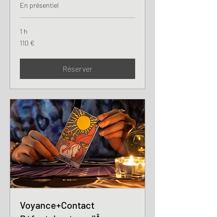
En présentiel
1 h
110
110 €
euros
Réserver
Voyance+Contact