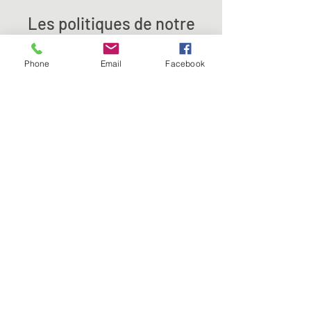
Les politiques de notre
magasin
Phone
Email
Facebook
Informations importantes
Nous avons ouvert olivier.voyant avec un
objectif en tête : offrir à nos clients une
expérience d'achat juste, satisfaisante et
agréable. Nous appliquons ces valeurs à
toutes nos activités et transactions, car un
bon service attire des clients fidèles. Les
politiques de notre magasin sont détaillées
ci-dessous
. N'hésitez pas à les consulter et à
nous contacter pour en savoir plus !
Politique de confidentialité