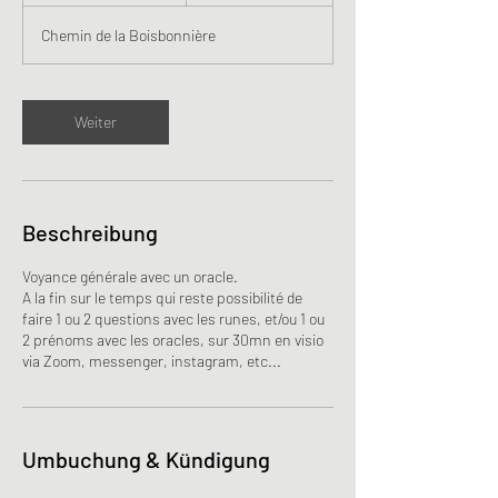
M
Chemin de la Boisbonnière
i
n
.
Weiter
Beschreibung
Voyance générale avec un oracle.
A la fin sur le temps qui reste possibilité de
faire 1 ou 2 questions avec les runes, et/ou 1 ou
2 prénoms avec les oracles, sur 30mn en visio
via Zoom, messenger, instagram, etc...
Umbuchung & Kündigung