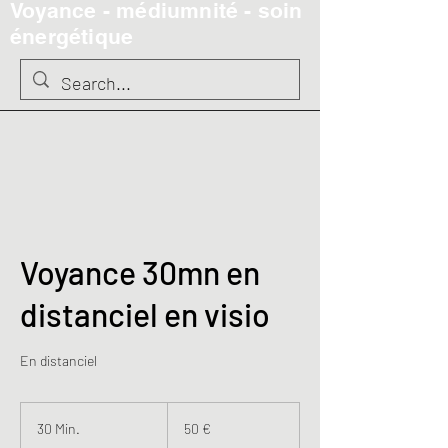
Voyance - médiumnité - soin
énergétique
Voyance 30mn en
distanciel en visio
En distanciel
50
Euro
30 Min.
3
50 €
0