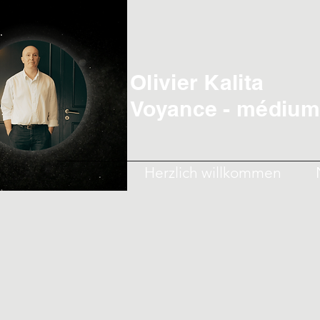
Olivier Kalita
Voyance - médiumn
Herzlich willkommen