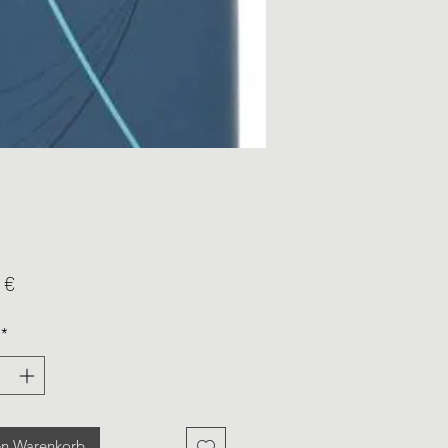
Preis
 €
*
en Warenkorb