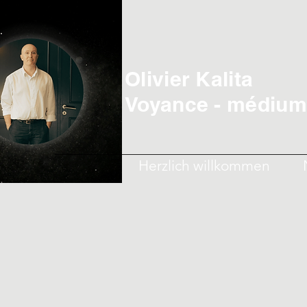
Olivier Kalita
Voyance - médiumn
Herzlich willkommen